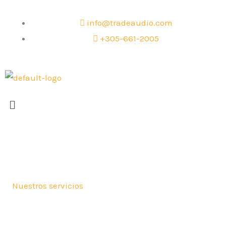
Skip
to
info@tradeaudio.com
content
+305-661-2005
Menu
Nuestros servicios