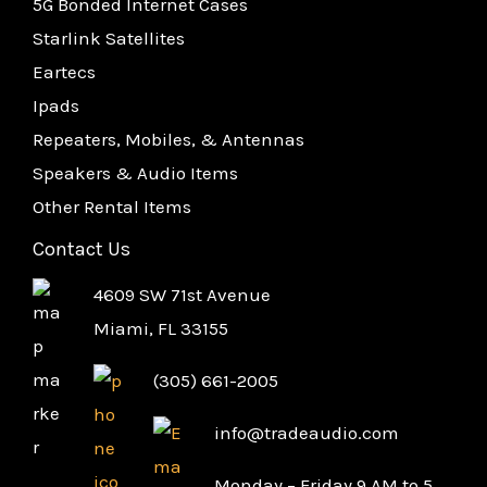
5G Bonded Internet Cases
Starlink Satellites
Eartecs
Ipads
Repeaters, Mobiles, & Antennas
Speakers & Audio Items
Other Rental Items
Contact Us
4609 SW 71st Avenue
Miami, FL 33155
(305) 661-2005
info@tradeaudio.com
Monday – Friday 9 AM to 5